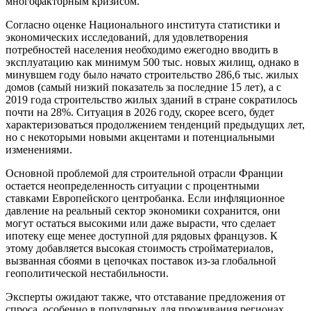
многофакторным кризисом.
Согласно оценке Национального института статистики и
экономических исследований, для удовлетворения
потребностей населения необходимо ежегодно вводить в
эксплуатацию как минимум 500 тыс. новых жилищ, однако в
минувшем году было начато строительство 286,6 тыс. жилых
домов (самый низкий показатель за последние 15 лет), а с
2019 года строительство жилых зданий в стране сократилось
почти на 28%. Ситуация в 2026 году, скорее всего, будет
характеризоваться продолжением тенденций предыдущих лет,
но с некоторыми новыми акцентами и потенциальными
изменениями.
Основной проблемой для строительной отрасли Франции
остается неопределенность ситуации с процентными
ставками Европейского центробанка. Если инфляционное
давление на реальный сектор экономики сохранится, они
могут остаться высокими или даже вырасти, что сделает
ипотеку еще менее доступной для рядовых французов. К
этому добавляется высокая стоимость стройматериалов,
вызванная сбоями в цепочках поставок из-за глобальной
геополитической нестабильности.
Эксперты ожидают также, что отставание предложения от
спроса, особенно в популярных для проживания регионах,