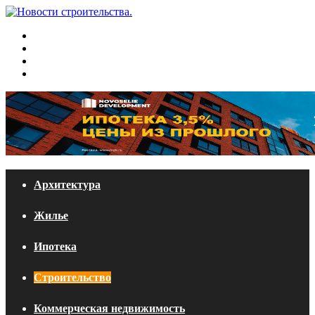
Меню
Искать
Switch
skin
Войти
Архитектура
Жилье
Ипотека
Строительство
Коммерческая недвижимость