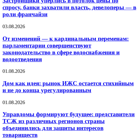
Застройщики уперлись в потолок цены по
Глушковым
потолок
спросу, банки захватили власть, девелоперы — в
цены
роли франчайзи
по
спросу,
От
03.08.2026
банки
изменений
захватили
—
От изменений — к кардинальным переменам:
власть,
к
девелоперы
парламентарии совершенствуют
кардинальным
—
законодательство в сфере водоснабжения и
переменам:
в
водоотведения
парламентарии
роли
совершенствуют
франчайзи
Дом
законодательство
01.08.2026
как
в
идея:
сфере
Дом как идея: рынок ИЖС остается стихийным
рынок
водоснабжения
и не до конца урегулированным
ИЖС
и
остается
водоотведения
Управдомы
01.08.2026
стихийным
формируют
и
будущее:
Управдомы формируют будущее: представители
не
представители
ТСЖ из различных регионов страны
до
ТСЖ
конца
объединились для защиты интересов
из
урегулированным
товариществ
различных