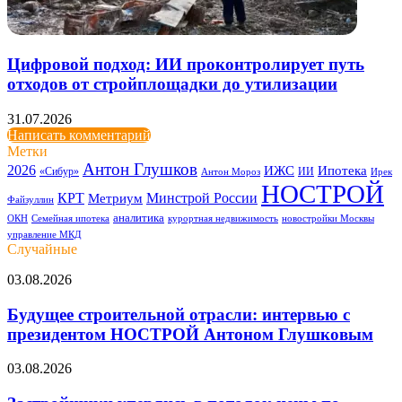
Цифровой подход: ИИ проконтролирует путь
отходов от стройплощадки до утилизации
31.07.2026
Написать комментарий
Метки
Антон Глушков
2026
ИЖС
Ипотека
«Сибур»
ИИ
Антон Мороз
Ирек
НОСТРОЙ
КРТ
Минстрой России
Метриум
Файзуллин
аналитика
ОКН
Семейная ипотека
курортная недвижимость
новостройки Москвы
управление МКД
Случайные
Будущее
03.08.2026
строительной
отрасли:
Будущее строительной отрасли: интервью с
интервью
президентом НОСТРОЙ Антоном Глушковым
с
президентом
Застройщики
03.08.2026
НОСТРОЙ
уперлись
Антоном
в