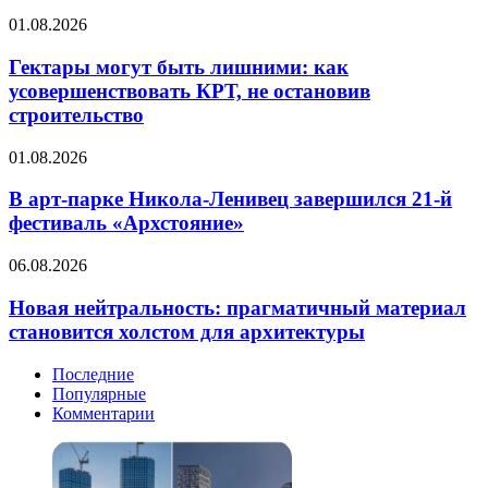
регионов
Гектары
страны
01.08.2026
могут
объединились
быть
для
Гектары могут быть лишними: как
лишними:
защиты
усовершенствовать КРТ, не остановив
как
интересов
строительство
усовершенствовать
товариществ
КРТ,
В
01.08.2026
не
арт-
остановив
парке
В арт-парке Никола-Ленивец завершился 21-й
строительство
Никола-
фестиваль «Архстояние»
Ленивец
завершился
Новая
06.08.2026
21-
нейтральность:
й
прагматичный
Новая нейтральность: прагматичный материал
фестиваль
материал
становится холстом для архитектуры
«Архстояние»
становится
холстом
Последние
для
Популярные
архитектуры
Комментарии