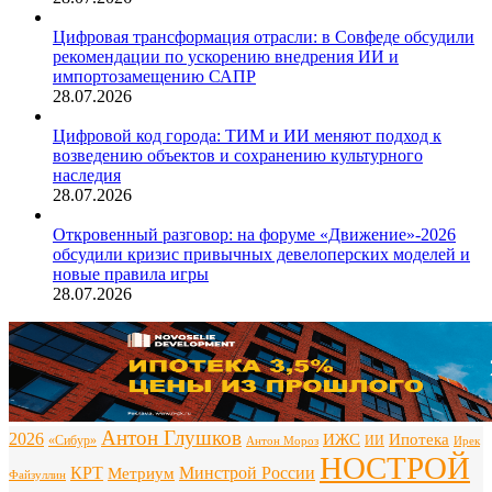
Цифровая трансформация отрасли: в Совфеде обсудили
рекомендации по ускорению внедрения ИИ и
импортозамещению САПР
28.07.2026
Цифровой код города: ТИМ и ИИ меняют подход к
возведению объектов и сохранению культурного
наследия
28.07.2026
Откровенный разговор: на форуме «Движение»-2026
обсудили кризис привычных девелоперских моделей и
новые правила игры
28.07.2026
Антон Глушков
2026
ИЖС
Ипотека
«Сибур»
ИИ
Антон Мороз
Ирек
НОСТРОЙ
КРТ
Минстрой России
Метриум
Файзуллин