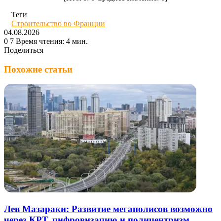
Теги
Строительство во Франции
04.08.2026
0
7
Время чтения: 4 мин.
Поделиться
Twitter
LinkedIn
Tumblr
Reddit
Вконтакте
Одноклассники
Skype
Messenger
Messenger
WhatsApp
Telegram
Viber
Line
Поделиться
Печатать
через
Похожие статьи
электронную
почту
Лев Мазараки: Развитие мегаполисов возможно
через КРТ, цифровизацию и полицентризм