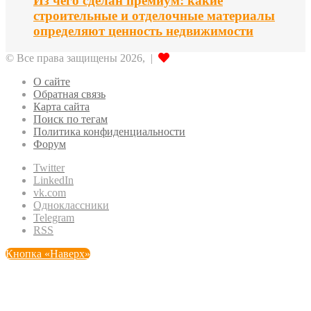
Из чего сделан премиум: какие
строительные и отделочные материалы
определяют ценность недвижимости
© Все права защищены 2026, |
О сайте
Обратная связь
Карта сайта
Поиск по тегам
Политика конфиденциальности
Форум
Twitter
LinkedIn
vk.com
Одноклассники
Telegram
RSS
Кнопка «Наверх»