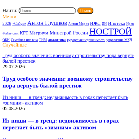
Найти:
Метки
Антон Глушков
ИЖС
Ипотека
2026
«Сибур»
Антон Мороз
ИИ
Ирек
НОСТРОЙ
Минстрой России
КРТ
Метриум
Файзуллин
аналитика
ОКН
Семейная ипотека
ТИМ
курортная недвижимость
управление МКД
Случайные
Труд особого значения: военному строительству пора вернуть
былой престиж
29.07.2026
Труд особого значения: военному строительству
пора вернуть былой престиж
Из ниши — в тренд: недвижимость в горах перестает быть
«зимним» активом
05.08.2026
Из ниши — в тренд: недвижимость в горах
перестает быть «зимним» активом