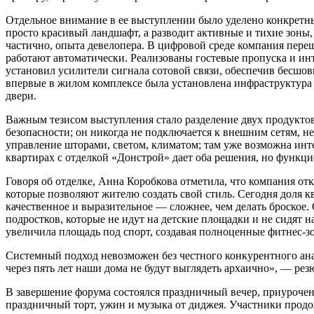
Отдельное внимание в ее выступлении было уделено конкретн
просто красивый ландшафт, а разводит активные и тихие зоны,
частично, опыта девелопера. В цифровой среде компания переш
работают автоматически. Реализованы гостевые пропуска и инт
установил усилители сигнала сотовой связи, обеспечив бесшовн
впервые в жилом комплексе была установлена инфраструктура д
двери.
Важным тезисом выступления стало разделение двух продукто
безопасности; он никогда не подключается к внешним сетям, н
управление шторами, светом, климатом; там уже возможна инт
квартирах с отделкой «Донстрой» дает оба решения, но функци
Говоря об отделке, Анна Коробкова отметила, что компания от
которые позволяют жителю создать свой стиль. Сегодня доля кв
качественное и выразительное — сложнее, чем делать броско
подростков, которые не идут на детские площадки и не сидят 
увеличила площадь под спорт, создавая полноценные фитнес-з
Системный подход невозможен без честного конкурентного ана
через пять лет наши дома не будут выглядеть архаично», — ре
В завершение форума состоялся праздничный вечер, приуроче
праздничный торт, ужин и музыка от диджея. Участники продо