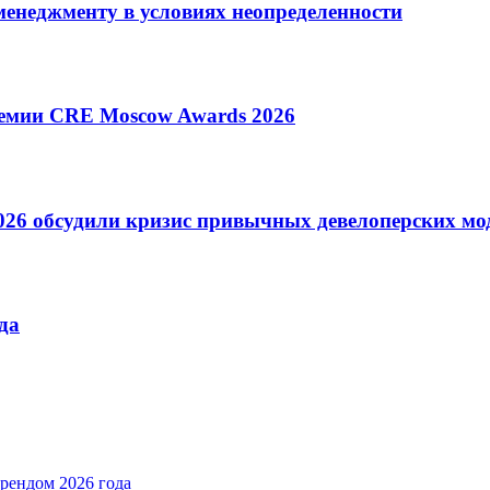
менеджменту в условиях неопределенности
ремии CRE Moscow Awards 2026
026 обсудили кризис привычных девелоперских мо
да
рендом 2026 года