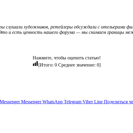
еры слушали художников, ретейлеры обсуждали с отельерами фи
Это и есть ценность нашего форума — мы снимаем границы межд
Нажмите, чтобы оценить статью!
[Итого:
0
Среднее значение:
0
]
Messenger
Messenger
WhatsApp
Telegram
Viber
Line
Поделиться ч