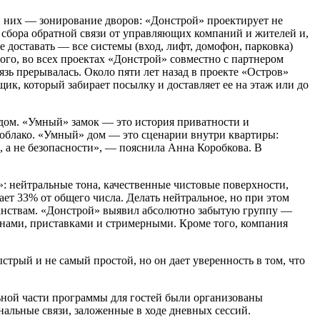
 них — зонирование дворов: «Донстрой» проектирует не
о сбора обратной связи от управляющих компаний и жителей и,
 доставать — все системы (вход, лифт, домофон, парковка)
ого, во всех проектах «Донстрой» совместно с партнером
язь прерывалась. Около пяти лет назад в проекте «Остров»
ик, который забирает посылку и доставляет ее на этаж или до
дом. «Умный» замок — это история приватности и
в облако. «Умный» дом — это сценарии внутри квартиры:
, а не безопасности», — пояснила Анна Коробкова. В
»: нейтральные тона, качественные чистовые поверхности,
ает 33% от общего числа. Делать нейтральное, но при этом
ранствам. «Донстрой» выявил абсолютно забытую группу —
ранами, приставками и стримерными. Кроме того, компания
рый и не самый простой, но он дает уверенность в том, что
ьной части программы для гостей были организованы
альные связи, заложенные в ходе дневных сессий.