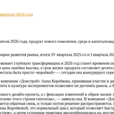
квартале 2026 года
теля 2026 года, продукт нового поколения, среда и капитализаци
арии развития рынка, итоги IV квартала 2025-го и I квартала 2
живает глубокую трансформацию и 2026 год станет временем пе
 цена ошибки высока, а срок жизни продукта составляет десяти
рестала быть просто «коробкой» — сегодня она конкурирует серв
 компании «Донстрой» Анна Коробкова, принявшая участие в ди
нта и культура экспериментов позволяют не догонять рынок, а б
ивого дизайн-проекта, а с фиксации изменений в образе жизни 
основе этого строим гипотезы», — заявила она. В компании «До
ется обратная связь, и только потом решение распространяется
нны Коробковой, это нормальный цикл, который позволяет быстр
стров», а затем успешные практики масштабировались на другие