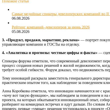
Похожие статьи
Самые медийные спикеры девелоперских компаний во II 
06.08.2026
Рейтинг компаний–девелоперов за июнь 2026
05.08.2026
3. «Продукт, продажи, маркетинг, реклама»
— портрет покупа
управляющие компании и ГОСТы на отделку.
4. «Аналитика и прогнозы: честные цифры и факты»
— сцен
Спикеры форума отметили, что современный девелопмент пере
процесс создания новых решений в жилой недвижимости, когда
требует особой гибкости. Форум доказал, что недвижимость пе
Тему инноваций раскрыла заместитель генерального директора
практическим опытом того, как наблюдение за поведением клие
Анна Коробкова отметила, что инновации начинаются не с крас
«хочу вот такую функцию», мы наблюдаем за поведением и на 
проекта, на которых обкатывается инновационный опыт, собира
разбирают на командных встречах и идут дальше. По словам А
примеру, первые «умные» решения тестировались в проекте «О