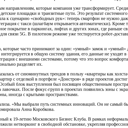
ым направлениям, которые компания уже трансформирует. Среди
 детские площадки и транзитные пути. Это результат системног
ла к сценарию «свободных рук»: теперь смартфон не нужно даже
еграция с такси (шлагбаум открывается автоматически). Кроме т
ое покрытие в паркингах, лифтах и других зонах, где раньше св
ля связи 5G. В пилотном режиме уже тестируется робот-доставщ
в, которые часто принимают за один: «умный» замок и «умный» 
е интегрируется в общую систему здания, его данные не уходят 
еграция с внешними системами, потому что это вопрос комфорта
онально разделяет их.
казалась от сиюминутных трендов в пользу «квартиры как холста
артир с отделкой в портфеле «Донстроя» в ряде проектов достиг
е. Особый блок выступления был посвящен общественным прост
на лавочках. После фокус-групп в проектах появились зоны с эк
оны, иногда с крытыми пространствами.
лиза. «Мы выбрали путь системных инноваций. Он не самый быст
зюмировала Анна Коробкова.
нный к 19-летию Московского Бизнес Клуба. В рамках неформал
лжили нетворкинг в свободной обстановке, укрепляя профессион