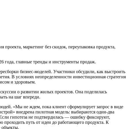
я проекта, маркетинг без скидок, переупаковка продукта,
026 года, главные тренды и инструменты продаж.
ресборки бизнес-моделей. Участники обсудили, как выстроить
летия. В условиях неопределенности инвестиционная стратегия
исом и здоровьем.
скуссии о развитии жилых проектов. Она поделилась
ыть на шаг впереди.
людей. «Мы не ждем, пока клиент сформулирует запрос в виде
нстрой» внедрена пилотная модель: выбираются один-два
. Если гипотеза не подтвердилась — ошибку фиксируют,
о проходить путь от идеи до работающего продукта. К
 объекты.