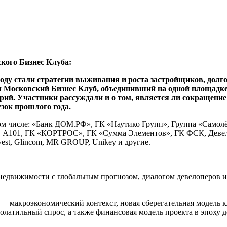
ого Бизнес Клуба:
стали стратегии выживания и роста застройщиков, долгоср
 Московский Бизнес Клуб, объединивший на одной площадке 
рий. Участники рассуждали и о том, является ли сокращение
зок прошлого года.
 том числе: «Банк ДОМ.РФ», ГК «Наутико Групп», Группа «Са
А101, ГК «КОРТРОС», ГК «Сумма Элементов», ГК ФСК, Девело
est, Glincom, MR GROUP, Unikey и другие.
едвижимости с глобальным прогнозом, диалогом девелоперов и 
— макроэкономический контекст, новая сберегательная модель к
 волатильный спрос, а также финансовая модель проекта в эпоху