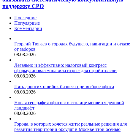
НОСТРОЙ
конца
поддержку СРО
старается
урегулированным
оказывать
Последние
систематическую
Популярные
консультативную
Комментарии
поддержку
СРО
Георгий Тюгаев о городах будущего, навигации и отказе
от заборов
08.08.2026
Легально и эффективно: налоговый конгресс
сформулировал «правила игры» для стройотрасли
08.08.2026
Пять дорогих ошибок бизнеса при выборе офиса
08.08.2026
Новая география офисов: в столице меняется деловой
ландшафт
08.08.2026
Города, в которых хочется жить: реальные решения для
развития территорий обсудят в Москве этой осенью