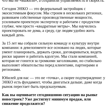
что мы не «выжили», а сохранили управляемость и скорость.
Сегодня ЭНКО — это федеральный застройщик с
экосистемным фокусом. Мы строим в нескольких регионах,
развиваем собственные производственные мощности,
усиливаем проектную экспертизу и работаем с продуктом
глубже, чем просто «квадратные метры». Мы научились
проектировать не дома, а среду, где людям удобно жить
каждый день.
За 15 лет мы собрали сильную команду и культуру внутри
компании: в девелопменте все основано на людях, которые
умеют планировать, держать сроки, договариваться, видеть
риски заранее и работать вдолгую. Мы стали компанией,
которая не гонится за громкими заголовками, но стабильно
выполняет обязательства перед клиентами, партнерами и
регионами.
Юбилей для нас — это не «точка», а скорее подтверждение: у
ЭНКО есть фундамент, чтобы двигаться дальше, даже когда
рынок перестает быть предсказуемым.
Как вы оцениваете сегодняшнюю ситуацию на рынке
новостроек? Уже достигнут минимум продаж, или
снижение продолжится?