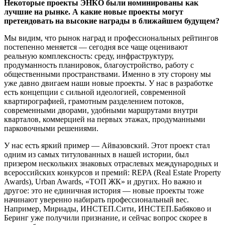
Некоторые проекты ЭНКО были номинированы как
лучшие на рынке. А какие новые проекты могут
претендовать на высокие награды в ближайшем будущем?
Мы видим, что рынок наград и профессиональных рейтингов
постепенно меняется — сегодня все чаще оценивают
реальную комплексность: среду, инфраструктуру,
продуманность планировок, благоустройство, работу с
общественными пространствами. Именно в эту сторону мы
уже давно двигаем наши новые проекты. У нас в разработке
есть концепции с сильной идеологией, современной
квартирографией, грамотным разделением потоков,
современными дворами, удобными маршрутами внутри
кварталов, коммерцией на первых этажах, продуманными
парковочными решениями.
У нас есть яркий пример — Айвазовский. Этот проект стал
одним из самых титулованных в нашей истории, был
призером нескольких знаковых отраслевых международных и
всероссийских конкурсов и премий: REPA (Real Estate Property
Awards), Urban Awards, «ТОП ЖК» и других. Но важно и
другое: это не единичная история — новые проекты тоже
начинают уверенно набирать профессиональный вес.
Например, Мириады, ИНСТЕП.Сити, ИНСТЕП.Бабяково и
Беринг уже получили признание, и сейчас вопрос скорее в