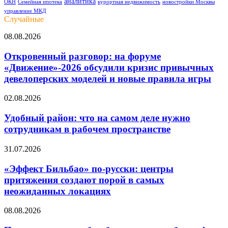
аналитика
ОКН
Семейная ипотека
курортная недвижимость
новостройки Москвы
управление МКД
Случайные
Откровенный
08.08.2026
разговор:
на
Откровенный разговор: на форуме
форуме
«Движение»-2026 обсудили кризис привычных
«Движение»-2026
девелоперских моделей и новые правила игры
обсудили
кризис
Удобный
02.08.2026
привычных
район:
девелоперских
что
Удобный район: что на самом деле нужно
моделей
на
и
сотрудникам в рабочем пространстве
самом
новые
деле
правила
«Эффект
31.07.2026
нужно
игры
Бильбао»
сотрудникам
по-
«Эффект Бильбао» по-русски: центры
в
русски:
притяжения создают порой в самых
рабочем
центры
пространстве
неожиданных локациях
притяжения
создают
Пять
08.08.2026
порой
дорогих
в