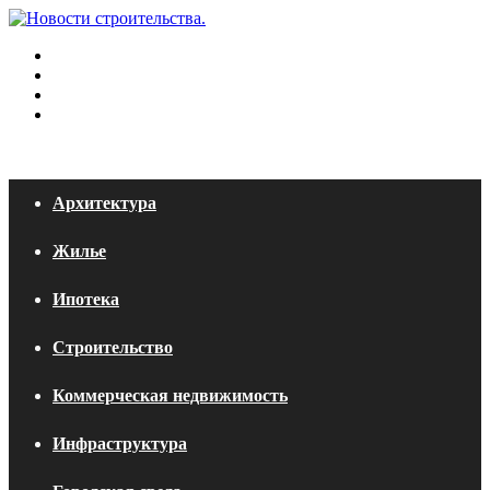
Меню
Искать
Switch
skin
Войти
Архитектура
Жилье
Ипотека
Строительство
Коммерческая недвижимость
Инфраструктура