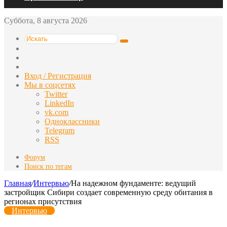
Суббота, 8 августа 2026
Искать
Switch
skin
Sidebar
Случайная
статья
Вход / Регистрация
Мы в соцсетях
Twitter
LinkedIn
vk.com
Одноклассники
Telegram
RSS
Форум
Поиск по тегам
Главная
/
Интервью
/
На надежном фундаменте: ведущий
застройщик Сибири создает современную среду обитания в
регионах присутствия
Интервью