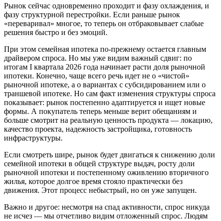
Рынок сейчас одновременно проходит и фазу охлаждения, и
фазу структурной перестройки. Если раньше рынок
«переваривал» многое, то теперь он отбраковывает слабые
решения быстро и без эмоций.
При этом семейная ипотека по-прежнему остается главным
драйвером спроса. Но мы уже видим важный сдвиг: по
итогам I квартала 2026 года начинает расти доля рыночной
ипотеки. Конечно, чаще всего речь идет не о «чистой»
рыночной ипотеке, а о вариантах с субсидированием или о
траншевой ипотеке. Но сам факт изменения структуры спроса
показывает: рынок постепенно адаптируется и ищет новые
формы. А покупатель теперь меньше верит обещаниям и
больше смотрит на реальную ценность продукта — локацию,
качество проекта, надежность застройщика, готовность
инфраструктуры.
Если смотреть шире, рынок будет двигаться к снижению доли
семейной ипотеки в общей структуре выдач, росту доли
рыночной ипотеки и постепенному оживлению вторичного
жилья, которое долгое время стояло практически без
движения. Этот процесс небыстрый, но он уже запущен.
Важно и другое: несмотря на спад активности, спрос никуда
не исчез — мы отчетливо видим отложенный спрос. Людям