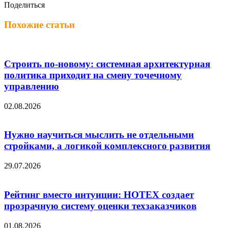
Поделиться
Twitter
LinkedIn
Tumblr
Reddit
Вконтакте
Одноклассники
Skype
Messenger
Messenger
WhatsApp
Telegram
Viber
Line
Поделиться
Печатать
через
Похожие статьи
электронную
почту
Строить по-новому: системная архитектурная
политика приходит на смену точечному
управлению
02.08.2026
Нужно научиться мыслить не отдельными
стройками, а логикой комплексного развития
29.07.2026
Рейтинг вместо интуиции: НОТЕХ создает
прозрачную систему оценки техзаказчиков
01.08.2026