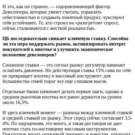
И это, как ни странно, — оздоравливающий фактор.
Девелоперы, которые умеют считать, управлять
себестоимостью и создавать понятный продукт, чувствуют
себя устойчивее. Те, кто строил на «разогретом» спросе,
сейчас сталкиваются с жесткой реальностью.
ЦБ последовательно снижает ключевую ставку. Способна
ли эта мера поддержать рынок, активизировать интерес
покупателей к ипотеке и улучшить экономическое
положение девелоперов?
Снижение ставки — это сигнал рынку: регулятор начинает
ослаблять давление. Но действующая ставка 15% сама по себе
не превращает ипотеку в массовый инструмент: для
большинства семей порог все еще слишком высок.
Отдельные банки начинают делать первые шаги, однако в
среднем рыночная ипотека все равно держится на уровне
около 16,5%.
И здесь ключевой момент — разница между ключевой ставкой
и средней ставкой по рынку. Этот спред сейчас составляет 3,5-
4%. По ощущениям, это много, и такая дистанция не дает
ипотеке стать по-настоящему массовым инструментом.
Покупатель видит «красивый процент» в новостях, приходит