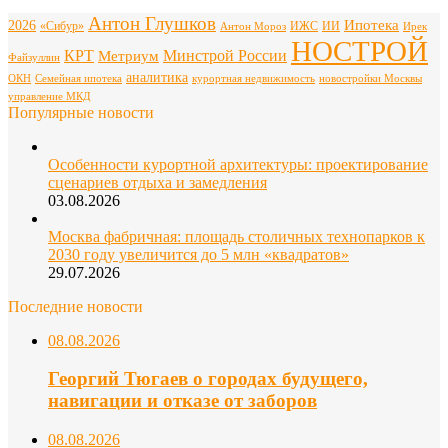
Антон Глушков
Ипотека
2026
«Сибур»
ИЖС
ИИ
Антон Мороз
Ирек
НОСТРОЙ
КРТ
Минстрой России
Метриум
Файзуллин
аналитика
ОКН
Семейная ипотека
курортная недвижимость
новостройки Москвы
управление МКД
Популярные новости
Особенности курортной архитектуры: проектирование
сценариев отдыха и замедления
03.08.2026
Москва фабричная: площадь столичных технопарков к
2030 году увеличится до 5 млн «квадратов»
29.07.2026
Последние новости
08.08.2026
Георгий Тюгаев о городах будущего,
навигации и отказе от заборов
08.08.2026