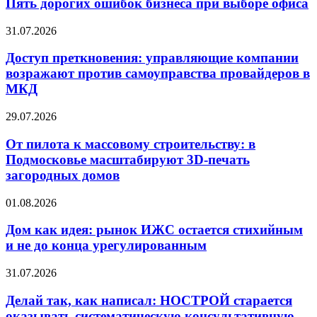
ошибок
Пять дорогих ошибок бизнеса при выборе офиса
самых
бизнеса
неожиданных
при
локациях
Доступ
31.07.2026
выборе
преткновения:
офиса
управляющие
Доступ преткновения: управляющие компании
компании
возражают против самоуправства провайдеров в
возражают
МКД
против
самоуправства
От
29.07.2026
провайдеров
пилота
в
к
От пилота к массовому строительству: в
МКД
массовому
Подмосковье масштабируют 3D-печать
строительству:
загородных домов
в
Подмосковье
Дом
01.08.2026
масштабируют
как
3D-
идея:
Дом как идея: рынок ИЖС остается стихийным
печать
рынок
загородных
и не до конца урегулированным
ИЖС
домов
остается
Делай
31.07.2026
стихийным
так,
и
как
Делай так, как написал: НОСТРОЙ старается
не
написал:
оказывать систематическую консультативную
до