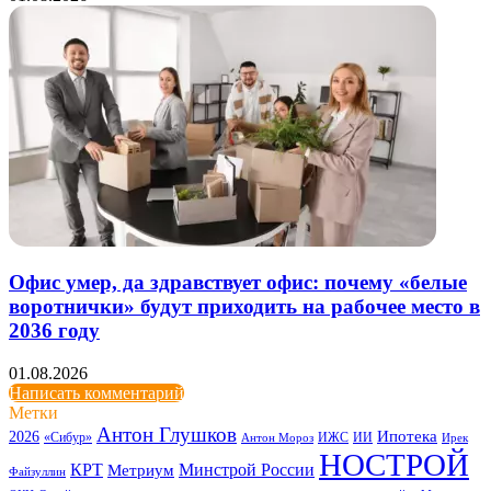
Офис умер, да здравствует офис: почему «белые
воротнички» будут приходить на рабочее место в
2036 году
01.08.2026
Написать комментарий
Метки
Антон Глушков
Ипотека
2026
«Сибур»
ИЖС
ИИ
Антон Мороз
Ирек
НОСТРОЙ
КРТ
Минстрой России
Метриум
Файзуллин