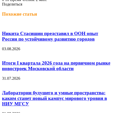
Поделиться
Twitter
LinkedIn
Tumblr
Reddit
Вконтакте
Одноклассники
Skype
Messenger
Messenger
WhatsApp
Telegram
Viber
Line
Поделиться
Печатать
через
Похожие статьи
электронную
почту
Никита Стасишин представил в ООН опыт
России по устойчивому развитию городов
03.08.2026
Итоги I квартала 2026 года на первичном рынке
новостроек Московской области
31.07.2026
Лаборатории будущего и умные пространства:
каким станет новый кампус мирового уровня в
НИУ МГСУ