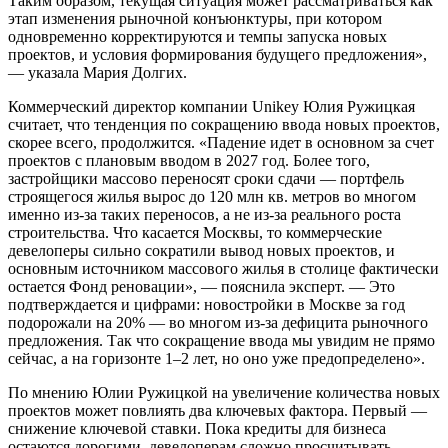
Таким образом, текущая ситуация может рассматриваться как
этап изменения рыночной конъюнктуры, при котором
одновременно корректируются и темпы запуска новых
проектов, и условия формирования будущего предложения»,
— указала Мария Долгих.
Коммерческий директор компании Unikey Юлия Ружицкая
считает, что тенденция по сокращению ввода новых проектов,
скорее всего, продолжится. «Падение идет в основном за счет
проектов с плановым вводом в 2027 год. Более того,
застройщики массово переносят сроки сдачи — портфель
строящегося жилья вырос до 120 млн кв. метров во многом
именно из-за таких переносов, а не из-за реального роста
строительства. Что касается Москвы, то коммерческие
девелоперы сильно сократили вывод новых проектов, и
основным источником массового жилья в столице фактически
остается Фонд реновации», — пояснила эксперт. — Это
подтверждается и цифрами: новостройки в Москве за год
подорожали на 20% — во многом из-за дефицита рыночного
предложения. Так что сокращение ввода мы увидим не прямо
сейчас, а на горизонте 1–2 лет, но оно уже предопределено».
По мнению Юлии Ружицкой на увеличение количества новых
проектов может повлиять два ключевых фактора. Первый —
снижение ключевой ставки. Пока кредиты для бизнеса
остаются дорогими, девелоперам сложно просчитывать