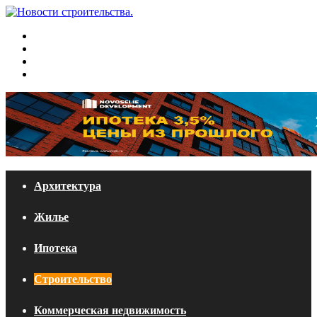
Меню
Искать
Switch
skin
Войти
Архитектура
Жилье
Ипотека
Строительство
Коммерческая недвижимость