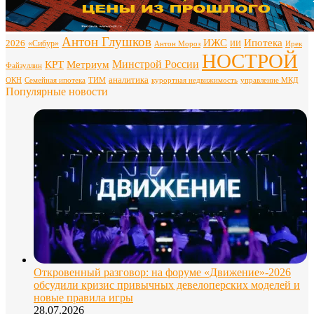
Антон Глушков
ИЖС
Ипотека
2026
«Сибур»
Антон Мороз
ИИ
Ирек
НОСТРОЙ
Минстрой России
КРТ
Метриум
Файзуллин
аналитика
ОКН
Семейная ипотека
ТИМ
курортная недвижимость
управление МКД
Популярные новости
Откровенный разговор: на форуме «Движение»-2026
обсудили кризис привычных девелоперских моделей и
новые правила игры
28.07.2026