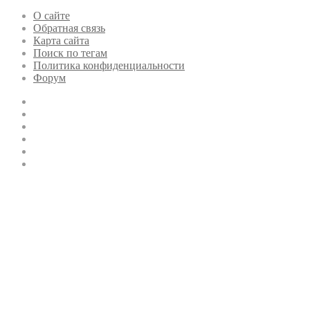
О сайте
Обратная связь
Карта сайта
Поиск по тегам
Политика конфиденциальности
Форум
Twitter
LinkedIn
vk.com
Одноклассники
Telegram
RSS
Кнопка
«Наверх»