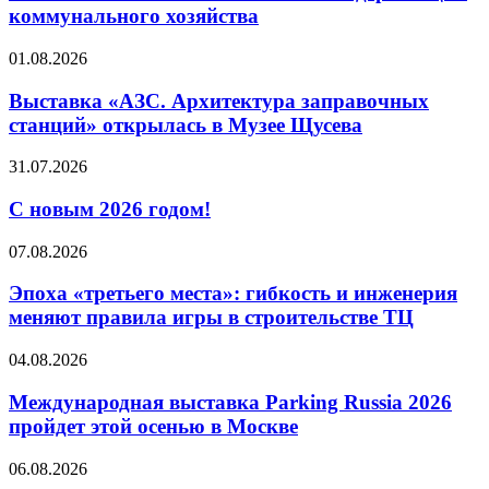
современные
коммунального хозяйства
технологии
становятся
Выставка
01.08.2026
ключом
«АЗС.
к
Архитектура
Выставка «АЗС. Архитектура заправочных
модернизации
заправочных
коммунального
станций» открылась в Музее Щусева
станций»
хозяйства
открылась
С
31.07.2026
в
новым
Музее
2026
С новым 2026 годом!
Щусева
годом!
Эпоха
07.08.2026
«третьего
места»:
Эпоха «третьего места»: гибкость и инженерия
гибкость
меняют правила игры в строительстве ТЦ
и
инженерия
Международная
04.08.2026
меняют
выставка
правила
Parking
Международная выставка Parking Russia 2026
игры
Russia
пройдет этой осенью в Москве
в
2026
строительстве
пройдет
ТЦ
Поздравление
06.08.2026
этой
президента