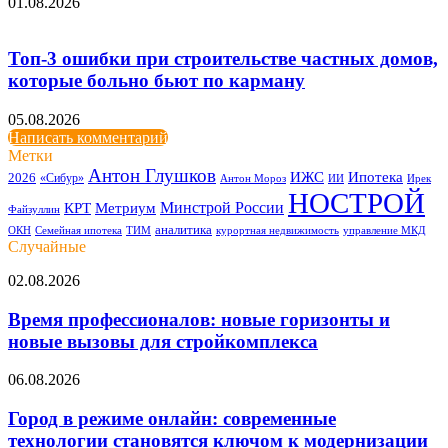
01.08.2026
Топ-3 ошибки при строительстве частных домов,
которые больно бьют по карману
05.08.2026
Написать комментарий
Метки
Антон Глушков
ИЖС
Ипотека
2026
«Сибур»
Антон Мороз
ИИ
Ирек
НОСТРОЙ
Минстрой России
КРТ
Метриум
Файзуллин
аналитика
ОКН
Семейная ипотека
ТИМ
курортная недвижимость
управление МКД
Случайные
Время
02.08.2026
профессионалов:
новые
Время профессионалов: новые горизонты и
горизонты
новые вызовы для стройкомплекса
и
новые
Город
06.08.2026
вызовы
в
для
режиме
Город в режиме онлайн: современные
стройкомплекса
онлайн:
технологии становятся ключом к модернизации