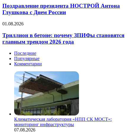
осенью
НОСТРОЙ
Поздравление президента НОСТРОЙ Антона
в
Антона
Глушкова с Днем России
Москве
Глушкова
с
Триллион
01.08.2026
Днем
в
России
бетоне:
Триллион в бетоне: почему ЗПИФы становятся
почему
главным трендом 2026 года
ЗПИФы
становятся
Последние
главным
Популярные
трендом
Комментарии
2026
года
Климатическая лаборатория «НПП СК МОСТ»:
мониторинг инфраструктуры
07.08.2026