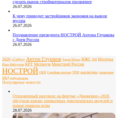
сделать рынок стройматериалов прозрачнее
26.07.2026
К чему приводит застройщиков экономия на вывозе
мусора
26.07.2026
Поздравление президента НОСТРОЙ Антона Глушкова
с Днем России
26.07.2026
Антон Глушков
2026
ИЖС
Ипотека
«Сибур»
Антон Мороз
ИИ
КРТ
Метриум
Минстрой России
Ирек Файзуллин
НОСТРОЙ
аналитика
ОКН
Семейная ипотека
ТИМ
управление
МКД
цифровизация
Популярные новости
Откровенный разговор: на форуме «Движение»-2026
обсудили кризис привычных девелоперских моделей и
новые правила игры
28.07.2026