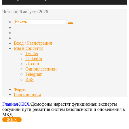
Четверг, 6 августа 2026
Искать
Switch
skin
Sidebar
Случайная
статья
Вход / Регистрация
Мы в соцсетях
Twitter
LinkedIn
vk.com
Одноклассники
Telegram
RSS
Форум
Поиск по тегам
Главная
/
ЖКХ
/
Домофоны нарастят функционал: эксперты
обсудили пути развития систем безопасности и оповещения в
МКД
ЖКХ