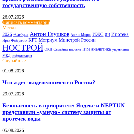
государственную собственность
26.07.2026
Написать комментарий
Метки
Антон Глушков
2026
ИЖС
Ипотека
«Сибур»
Антон Мороз
ИИ
КРТ
Метриум
Минстрой России
Ирек Файзуллин
НОСТРОЙ
аналитика
ОКН
Семейная ипотека
ТИМ
управление
МКД
цифровизация
Случайные
Что
01.08.2026
ждет
экодевелопмент
Что ждет экодевелопмент в России?
в
России?
Безопасность
29.07.2026
в
приоритете:
Безопасность в приоритете: Яндекс и NEPTUN
Яндекс
представили «умную» систему защиты от
и
протечек воды
NEPTUN
представили
Свой
05.08.2026
«умную»