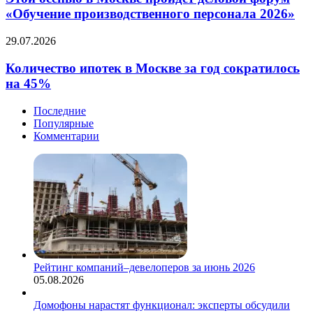
Москве
«Обучение производственного персонала 2026»
пройдет
деловой
Количество
29.07.2026
форум
ипотек
«Обучение
в
Количество ипотек в Москве за год сократилось
производственного
Москве
на 45%
персонала
за
2026»
год
Последние
сократилось
Популярные
на
Комментарии
45%
Рейтинг компаний–девелоперов за июнь 2026
05.08.2026
Домофоны нарастят функционал: эксперты обсудили