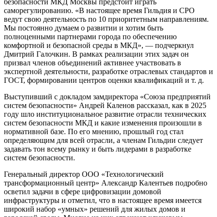
безопасности МКД Москвы предстоит играть
саморегулированию. «В настоящее время Гильдия и СРО
ведут свою деятельность по 10 приоритетным направлениям.
Мы постоянно думаем о развитии и хотим быть
полноценными партнерами города по обеспечению
комфортной и безопасной среды в МКД», — подчеркнул
Дмитрий Галочкин. В рамках реализации этих задач он
призвал членов объединений активнее участвовать в
экспертной деятельности, разработке отраслевых стандартов и
ГОСТ, формировании центров оценки квалификаций и т. д.
Выступивший с докладом замдиректора «Союза предприятий
систем безопасности» Андрей Каленов рассказал, как в 2025
году шло институциональное развитие отрасли технических
систем безопасности МКД и какие изменения произошли в
нормативной базе. По его мнению, прошлый год стал
определяющим для всей отрасли, а членам Гильдии следует
задавать тон всему рынку и быть лидерами в разработке
систем безопасности.
Генеральный директор ООО «Технологический
трансформационный центр» Александр Калентьев подробно
осветил задачи в сфере цифровизации домовой
инфраструктуры и отметил, что в настоящее время имеется
широкий набор «умных» решений для жилых домов и