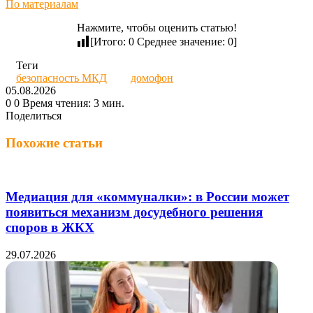
По материалам
Нажмите, чтобы оценить статью!
[Итого:
0
Среднее значение:
0
]
Теги
безопасность МКД
домофон
05.08.2026
0
0
Время чтения: 3 мин.
Поделиться
Twitter
LinkedIn
Tumblr
Reddit
Вконтакте
Одноклассники
Skype
Messenger
Messenger
WhatsApp
Telegram
Viber
Line
Поделиться
Печатать
через
Похожие статьи
электронную
почту
Медиация для «коммуналки»: в России может
появиться механизм досудебного решения
споров в ЖКХ
29.07.2026