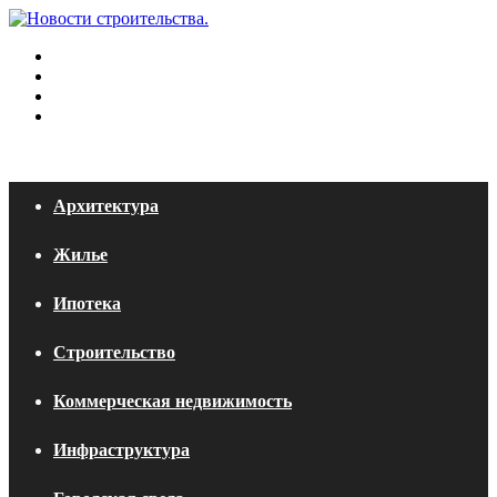
Меню
Искать
Switch
skin
Войти
Архитектура
Жилье
Ипотека
Строительство
Коммерческая недвижимость
Инфраструктура