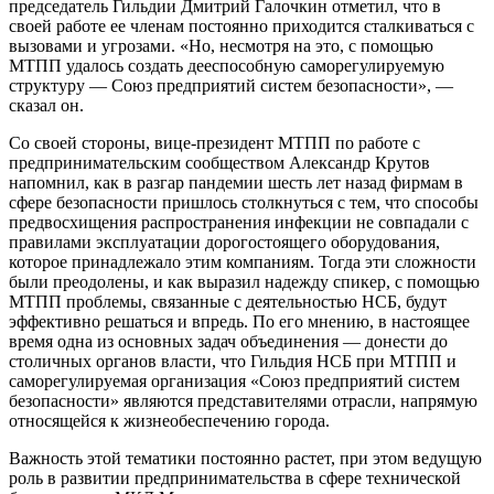
председатель Гильдии Дмитрий Галочкин отметил, что в
своей работе ее членам постоянно приходится сталкиваться с
вызовами и угрозами. «Но, несмотря на это, с помощью
МТПП удалось создать дееспособную саморегулируемую
структуру — Союз предприятий систем безопасности», —
сказал он.
Со своей стороны, вице-президент МТПП по работе с
предпринимательским сообществом Александр Крутов
напомнил, как в разгар пандемии шесть лет назад фирмам в
сфере безопасности пришлось столкнуться с тем, что способы
предвосхищения распространения инфекции не совпадали с
правилами эксплуатации дорогостоящего оборудования,
которое принадлежало этим компаниям. Тогда эти сложности
были преодолены, и как выразил надежду спикер, с помощью
МТПП проблемы, связанные с деятельностью НСБ, будут
эффективно решаться и впредь. По его мнению, в настоящее
время одна из основных задач объединения — донести до
столичных органов власти, что Гильдия НСБ при МТПП и
саморегулируемая организация «Союз предприятий систем
безопасности» являются представителями отрасли, напрямую
относящейся к жизнеобеспечению города.
Важность этой тематики постоянно растет, при этом ведущую
роль в развитии предпринимательства в сфере технической