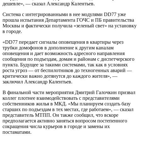
дешевле», — сказал Александр Калентьев.
Система с интегрированными в нее модулями DD77 уже
прошла испытания Департамента ГОЧС и ПБ правительства
Москвы и фактически получила «зеленый свет» на установку
в городе.
«DD77 передает сигналы оповещения в квартиры через
трубки домофонов в дополнение к другим каналам
оповещения и дает возможность адресного направления
сообщения по подъездам, домам и районам с диспетчерского
пункта. Будущее за такими системами, так как в условиях
роста угроз — от беспилотников до техногенных аварий —
критически важно дотянутся до каждого жителя», —
заключил Александр Калентьев.
В финальной части мероприятия Дмитрий Галочкин призвал
коллег плотнее взаимодействовать с представителями
собственников жилья в МКД. «Мы планируем создать базу
старших по подъездам в тех местах, где работаем», — сказал
представитель МТПП. Он также сообщил, что вскоре
предполагается активно заняться вопросом постепенного
сокращения числа курьеров в городе и замены их
постаматами.